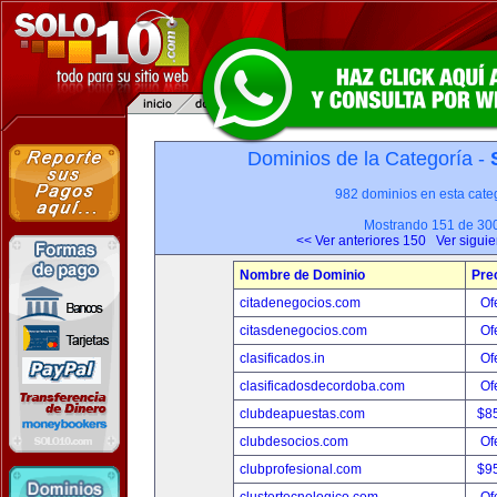
Dominios de la Categoría -
982 dominios en esta categ
Mostrando 151 de 30
<< Ver anteriores 150
Ver sigui
Nombre de Dominio
Pre
citadenegocios.com
Of
citasdenegocios.com
Of
clasificados.in
Of
clasificadosdecordoba.com
Of
clubdeapuestas.com
$8
clubdesocios.com
Of
clubprofesional.com
$9