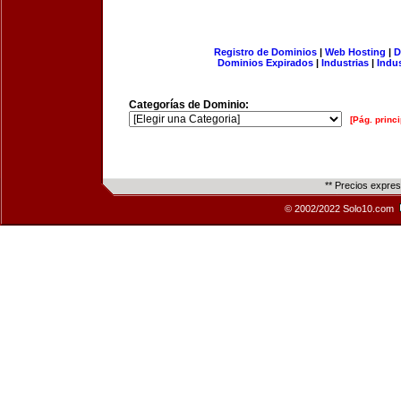
Registro de Dominios
|
Web Hosting
|
D
Dominios Expirados
|
Industrias
|
Indu
Categorías de Dominio:
[Pág. princi
** Precios expre
© 2002/2022 Solo10.com