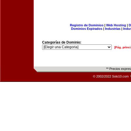
Registro de Dominios
|
Web Hosting
|
D
Dominios Expirados
|
Industrias
|
Indu
Categorías de Dominio:
[Pág. princi
** Precios expre
© 2002/2022 Solo10.com