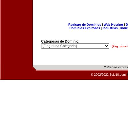
Registro de Dominios
|
Web Hosting
|
D
Dominios Expirados
|
Industrias
|
Indu
Categorías de Dominio:
[Pág. princi
** Precios expre
© 2002/2022 Solo10.com