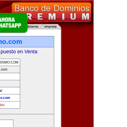
mo.com
 puesto en Venta
RISMO.COM
o.com
a!
mo.com
tas