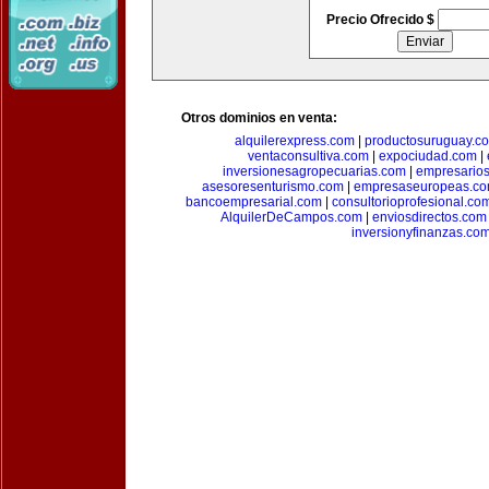
Precio Ofrecido $
Otros dominios en venta:
alquilerexpress.com
|
productosuruguay.c
ventaconsultiva.com
|
expociudad.com
|
inversionesagropecuarias.com
|
empresario
asesoresenturismo.com
|
empresaseuropeas.c
bancoempresarial.com
|
consultorioprofesional.co
AlquilerDeCampos.com
|
enviosdirectos.com
inversionyfinanzas.co