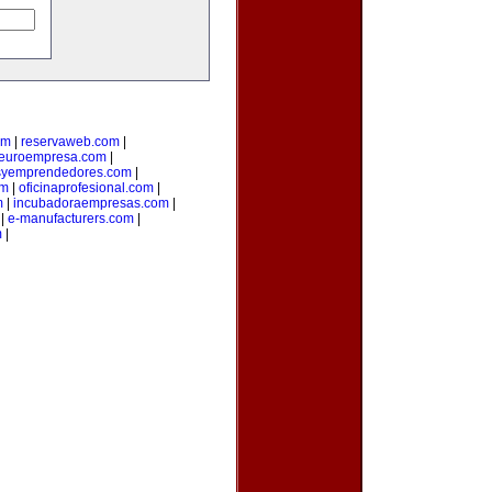
om
|
reservaweb.com
|
euroempresa.com
|
syemprendedores.com
|
om
|
oficinaprofesional.com
|
m
|
incubadoraempresas.com
|
|
e-manufacturers.com
|
m
|