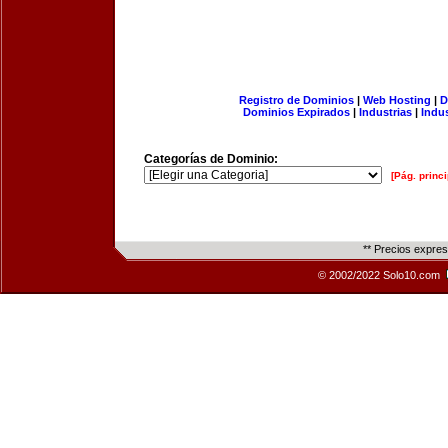
Registro de Dominios
|
Web Hosting
|
D
Dominios Expirados
|
Industrias
|
Indu
Categorías de Dominio:
[Pág. princi
** Precios expre
© 2002/2022 Solo10.com