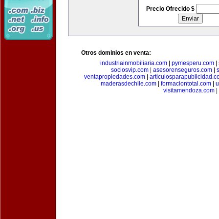
Precio Ofrecido $
Otros dominios en venta:
industriainmobiliaria.com
|
pymesperu.com
|
sociosvip.com
|
asesorenseguros.com
|
ventapropiedades.com
|
articulosparapublicidad.
maderasdechile.com
|
formaciontotal.com
|
u
visitamendoza.com
|