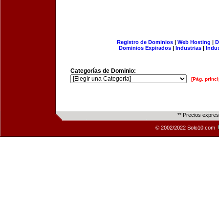
Registro de Dominios
|
Web Hosting
|
D
Dominios Expirados
|
Industrias
|
Indu
Categorías de Dominio:
[Pág. princi
** Precios expre
© 2002/2022 Solo10.com