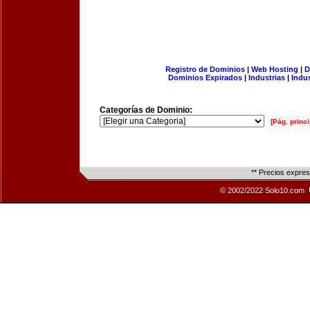
Registro de Dominios
|
Web Hosting
|
D
Dominios Expirados
|
Industrias
|
Indu
Categorías de Dominio:
[Pág. princi
** Precios expre
© 2002/2022 Solo10.com