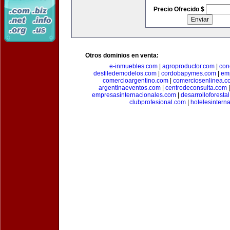
Precio Ofrecido $
Otros dominios en venta:
e-inmuebles.com
|
agroproductor.com
|
con
desfiledemodelos.com
|
cordobapymes.com
|
em
comercioargentino.com
|
comerciosenlinea.c
argentinaeventos.com
|
centrodeconsulta.com
empresasinternacionales.com
|
desarrolloforesta
clubprofesional.com
|
hotelesintern