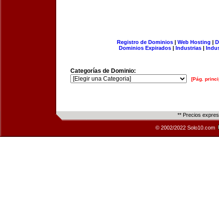
Registro de Dominios
|
Web Hosting
|
D
Dominios Expirados
|
Industrias
|
Indu
Categorías de Dominio:
[Pág. princi
** Precios expre
© 2002/2022 Solo10.com