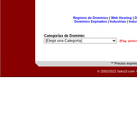
Registro de Dominios
|
Web Hosting
|
D
Dominios Expirados
|
Industrias
|
Indu
Categorías de Dominio:
[Pág. princi
** Precios expre
© 2002/2022 Solo10.com