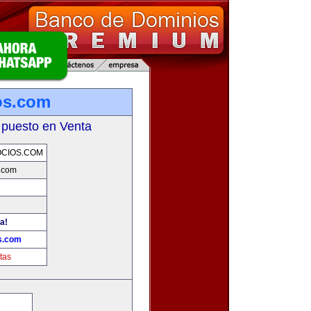
os.com
 puesto en Venta
CIOS.COM
.com
a!
s.com
tas