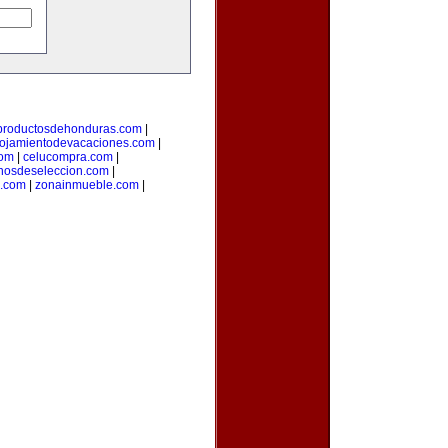
productosdehonduras.com
|
lojamientodevacaciones.com
|
com
|
celucompra.com
|
nosdeseleccion.com
|
a.com
|
zonainmueble.com
|