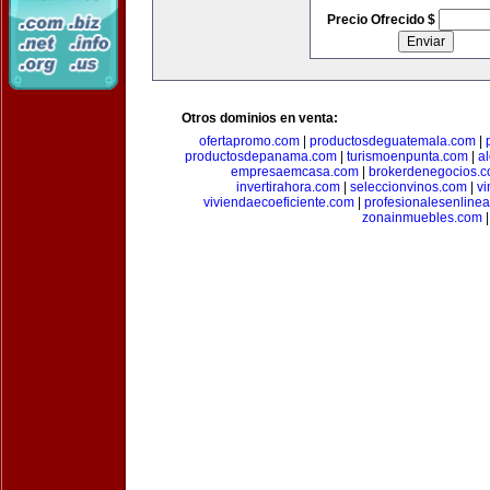
Precio Ofrecido $
Otros dominios en venta:
ofertapromo.com
|
productosdeguatemala.com
|
productosdepanama.com
|
turismoenpunta.com
|
a
empresaemcasa.com
|
brokerdenegocios.
invertirahora.com
|
seleccionvinos.com
|
vi
viviendaecoeficiente.com
|
profesionalesenline
zonainmuebles.com
|