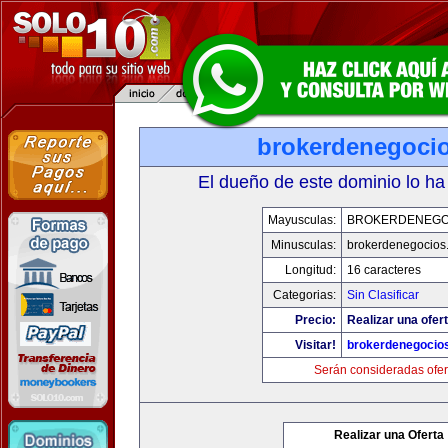
brokerdenegoci
El dueño de este dominio lo ha
Mayusculas:
BROKERDENEGO
Minusculas:
brokerdenegocios
Longitud:
16 caracteres
Categorias:
Sin Clasificar
Precio:
Realizar una ofert
Visitar!
brokerdenegocio
Serán consideradas ofer
Realizar una Oferta