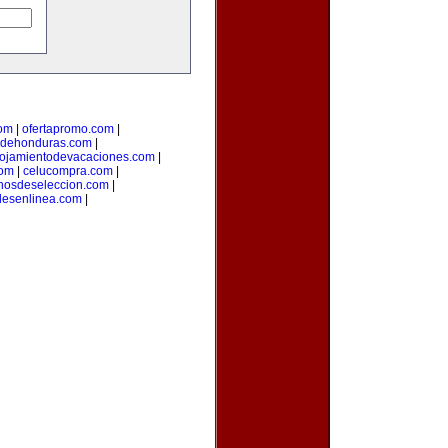
com
|
ofertapromo.com
|
sdehonduras.com
|
lojamientodevacaciones.com
|
com
|
celucompra.com
|
nosdeseleccion.com
|
lesenlinea.com
|