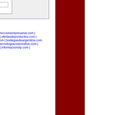
ireccionempresarial.com
|
|
ofertasdeproductos.com
|
com
|
bodegasdeargentina.com
tecnologiacorporativa.com
|
|
informacionvip.com
|