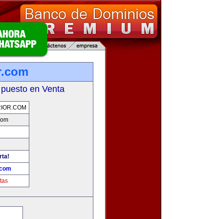
r.com
 puesto en Venta
IOR.COM
com
rta!
.com
tas