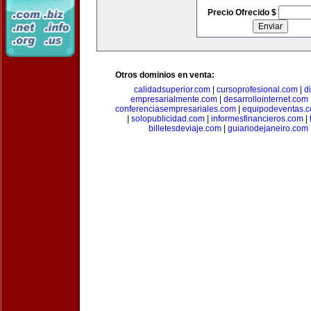
Precio Ofrecido $
Otros dominios en venta:
calidadsuperior.com
|
cursoprofesional.com
|
d
empresarialmente.com
|
desarrollointernet.com
conferenciasempresariales.com
|
equipodeventas.
|
solopublicidad.com
|
informesfinancieros.com
|
billetesdeviaje.com
|
guiariodejaneiro.com