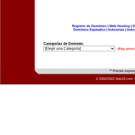
Registro de Dominios
|
Web Hosting
|
D
Dominios Expirados
|
Industrias
|
Indu
Categorías de Dominio:
[Pág. princi
** Precios expre
© 2002/2022 Solo10.com