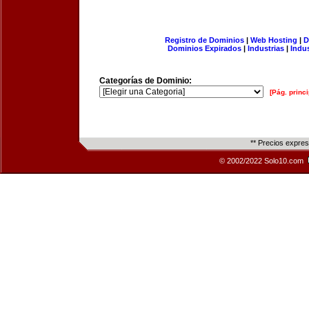
Registro de Dominios
|
Web Hosting
|
D
Dominios Expirados
|
Industrias
|
Indu
Categorías de Dominio:
[Pág. princi
** Precios expre
© 2002/2022 Solo10.com