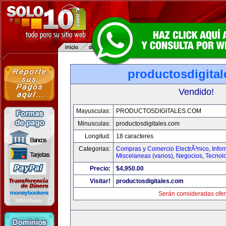
productosdigita
Vendido!
Mayusculas:
PRODUCTOSDIGITALES.COM
Minusculas:
productosdigitales.com
Longitud:
18 caracteres
Categorias:
Compras y Comercio ElectrÃ³nico
,
Info
Miscelaneas (varios)
,
Negocios
,
Tecnol
Precio:
$4,950.00
Visitar!
productosdigitales.com
Serán consideradas ofer