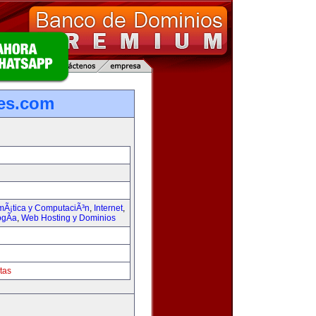
les.com
rmÃ¡tica y ComputaciÃ³n
,
Internet
,
ogÃ­a
,
Web Hosting y Dominios
tas