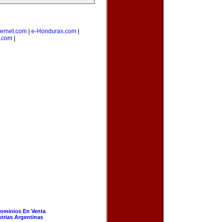
ernet.com
|
e-Honduras.com
|
s.com
|
ominios En Venta
strias Argentinas