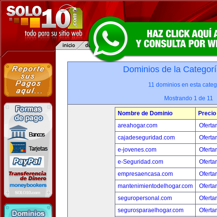
Dominios de la Categorí
11 dominios en esta categ
Mostrando 1 de 11
Nombre de Dominio
Precio
areahogar.com
Oferta
cajadeseguridad.com
Oferta
e-jovenes.com
Oferta
e-Seguridad.com
Oferta
empresaencasa.com
Oferta
mantenimientodelhogar.com
Oferta
seguropersonal.com
Oferta
segurosparaelhogar.com
Oferta